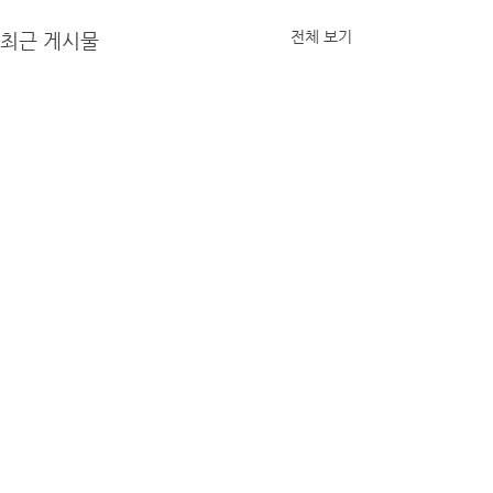
전체 보기
최근 게시물
© copyright ©
2013-2025
nook
gallery. all rights reserved.