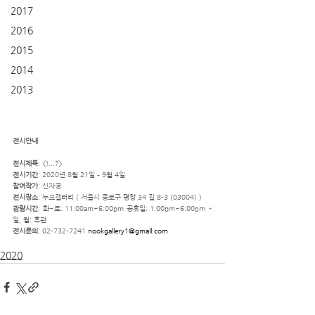
2017
2016
2015
2014
2013
전시안내
전시제목
: <!...?>
전시기간
: 2020년 8월 21일 – 9월 4일
참여작가
: 신자경
전시장소
: 누크갤러리 ( 서울시 종로구 평창 34 길 8-3 (03004) )
관람시간
: 화~토: 11:00am~6:00pm 공휴일: 1:00pm~6:00pm * 
일, 월: 휴관
전시문의
: 02-732-7241 
nookgallery1@gmail.com
2020