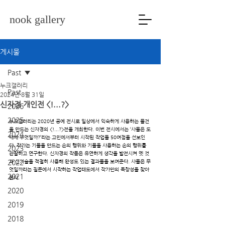
nook gallery
게시물
Past
누크갤러리
Past
2024년 8월 31일
신자경 개인전 <!...?>
2026
2025
누크갤러리는 2020년 공예 전시로 일상에서 익숙하게 사용하는 물건
을 만드는 신자경의 <!...?>전을 개최한다. 이번 전시에서는 ‘사물은 도
2024
대체 무엇일까?’라는 고민에서부터 시작된 작업들 50여점을 선보인
다. 작가는 기물을 만드는 손의 행위와 기물을 사용하는 손의 행위를 
2023
관찰하고 연구한다. 신자경의 작품은 유연하게 생각을 발전시켜 옛 것
2022
과 신기술을 적절히 사용해 완성도 있는 결과물을 보여준다. 사물은 무
엇일까라는 질문에서 시작하는 작업태도에서 작가만의 독창성을 찾아
2021
본다.
2020
2019
2018