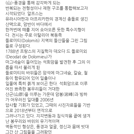
(山)-풍경을 통해 감각하게 되는
반복되는 전형성이나 재현 구조를 통합해보고자 
시작되었다. 알프스는
유라시아판과 아프리카판의 경계선 충돌로 생긴 
산맥으로, 암반이 바다에서
한꺼번에 떼를 지어 솟아오른 듯한 특수지형이
다. 전시는 주로 이탈리아 북동쪽
돌로미티(Dolomiti) 지역의 돌산들을 그린 그림
들로 구성된다.
1788년 프랑스의 지질학자 데오다 드 돌로미외
(Deodat de Dolomieu)가
마그네슘이 들어있는 석회암을 발견한 후 그의 이
름을 따서 불리게 된
돌로미티의 바위들은 암석에 마그네슘, 칼슘, 철 
등이 함유되어 있어 일출이나
일몰에 특히 붉게 보이곤 한다. 석회암으로 이루
어진 뾰족한 봉우리들이 거대한
산군(山群)을 이루는 가운데 암봉(岩峰)과 빙하
가 어우러진 일대를 2006년
답사할 기회가 있었고, 그때의 사진자료들을 기반
으로 2018년부터 연작으로
그려나가고 있다. 지각변동과 침식작용 끝에 생겨
난 봉우리와 바위의 유기적이며
역동적인 형상은, 풍경과 얼굴, 정신과 몸에 빗대 
그간 산 그림들을 그려왔던