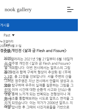
nook gallery
게시물
Past
누크갤러리
Past
2024년 8월 31일
정주영 개인전 <살과 금 Flesh and Fissure>
2026
2025
누크갤러리는 2021년 5월 21일부터 6월 18일까
지 정주영 개인전 <살과 금 Flesh and Fissure>
2024
을 개최합니다. 이번 전시에서는 알프스의 그림
2023
들 19점과 함께 구체적 형상이 추상화 된 <무제
> 3점, 총 22점을 선보입니다. 서울 주변의 산을 
2022
그려온 정주영은 지난 전시에서 만물의 생성과 소
멸을 탐구하며 우주의 실재를 질문하는 그림을 그
2021
린데 이어 시간에 대한 순환적 사고와 산(山)-풍
2020
경을 통해 느끼게 되는 반복되는 전형성이나 재
현 구조를 통합해보려는 시도로 알프스 연작을 그
2019
리게 되었습니다. 이는 작가가 2006년 알프스 지
2018
역을 답사한 후 그때의 사진자료들을 기반으로 