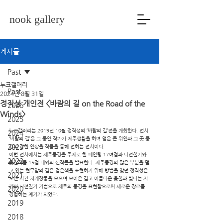
nook gallery
게시물
Past
누크갤러리
Past
2024년 8월 31일
정직성 개인전 <바람의 길 on the Road of the
2026
Winds>
2025
누크갤러리는 2019년 10월 정직성의 ‘바람의 길’전을 개최한다. 전시 
2024
‘바람의 길’은 그 동안 작가가 제주생활을 하며 얻은 큰 위안과 그 곳 풍
2023
경의 강한 인상을 작품을 통해 전하는 전시이다.
이번 전시에서는 제주풍경을 주제로 한 페인팅 17여점과 나전칠기와 
2022
옻칠작품 15점 내외의 신작들을 발표한다. 제주풍경의 많은 부분을 덮
고 있는 현무암의 깊은 검은색을 표현하기 위해 방법을 찾던 정직성은 
2021
오랜 시간 자개장롱을 모으며 보아온 깊고 아름다운 옻칠과 빛나는 자
개의 나전칠기 기법으로 제주의 풍경을 표현함으로써 새로운 장르를 
2020
경험하는 계기가 되었다.
2019
2018