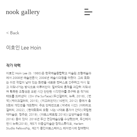
nook gallery
< Back
이호인 Lee Hoin
작가 약력
이호인 Hoin Lee (b. 1980)은 한국예술종합학교 미술원 조형예술과
에서 2008년 예술전문사, 2006년 예술사과정을 마쳤다. 그의 회화
는 이전 작업이 남아 있는 화면을 새로운 캔버스로 간주하고 다시 덮
고 지워나가는 방식으로 이루어진다. 밑바닥의 흔적을 과감히 지워내
며 획득한 조형성은 오랜 시간 단단한 시각언어를 추구해 온 작가의
태도를 드러낸다. 《On the Surface》(두산갤러리, 뉴욕, 2018), 《번
쩍》(케이크갤러리, 2015), 《미끄러진다》(16번지, 2012) 등에서 총
5회의 개인전을 개최했다. 주요 단체전으로 《저녁의 시간》 (아라리오
갤러리, 2022), 《현대회화의 모험: 나는 나대로 혼자서 간다》(국립현
대미술관, 청주관, 2019), 《아트스펙트럼 2016》(삼성미술관 리움,
2016) 등이 있다. 2016년 두산 연강예술상을 수상했으며, 두산레지
던시 뉴욕(2018), 제5기 이중섭미술관 창작스튜디오, Harlem
Studio Fellowship, 제2기 몽인아트스페이스 레지던시에 참여했다.