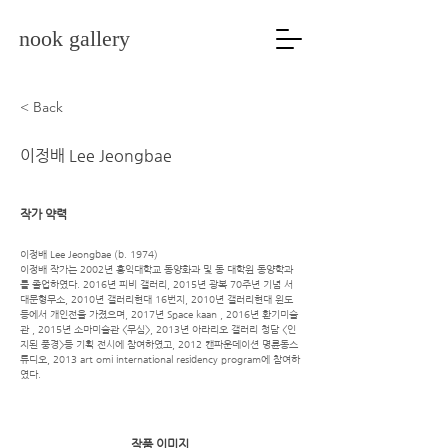
nook gallery
< Back
이정배 Lee Jeongbae
작가 약력
이정배 Lee Jeongbae (b. 1974)
이정배 작가는 2002년 홍익대학교 동양화과 및 동 대학원 동양학과
를 졸업하였다. 2016년 피비 갤러리, 2015년 광복 70주년 기념 서
대문형무소, 2010년 갤러리현대 16번지, 2010년 갤러리현대 윈도
등에서 개인전을 가졌으며, 2017년 Space kaan , 2016년 환기미술
관 , 2015년 소마미술관 <무심>, 2013년 아라리오 갤러리 청담 <인
지된 풍경>등 기획 전시에 참여하였고, 2012 캔파운데이션 명륜동스
튜디오, 2013 art omi international residency program에 참여하
였다.
​작품 이미지