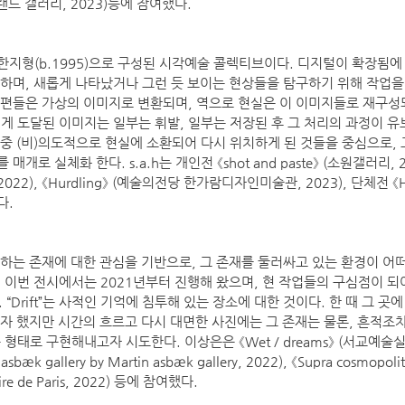
드 갤러리, 2023)등에 참여했다.
7), 한지형(b.1995)으로 구성된 시각예술 콜렉티브이다. 디지털이 확장됨에
하며, 새롭게 나타났거나 그런 듯 보이는 현상들을 탐구하기 위해 작업을
편들은 가상의 이미지로 변환되며, 역으로 현실은 이 이미지들로 재구성
게 도달된 이미지는 일부는 휘발, 일부는 저장된 후 그 처리의 과정이 
 이 중 (비)의도적으로 현실에 소환되어 다시 위치하게 된 것들을 중심으로,
 실체화 한다. s.a.h는 개인전 《shot and paste》 (소원갤러리, 2022
 2022), 《Hurdling》 (예술의전당 한가람디자인미술관, 2023), 단체전 《Ha
다.
하는 존재에 대한 관심을 기반으로, 그 존재를 둘러싸고 있는 환경이 어떠
 이번 전시에서는 2021년부터 진행해 왔으며, 현 작업들의 구심점이 되
준다. “Drift”는 사적인 기억에 침투해 있는 장소에 대한 것이다. 한 때 그 
자 했지만 시간의 흐르고 다시 대면한 사진에는 그 존재는 물론, 흔적조차 
태로 구현해내고자 시도한다. 이상은은 《Wet / dreams》 (서교예술실험센
sbæk gallery by Martin asbæk gallery, 2022), 《Supra cosmopolita
itaire de Paris, 2022) 등에 참여했다.
​ 