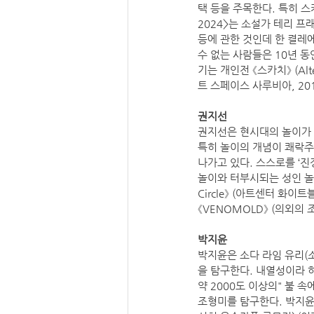
택 등을 주목한다. 특히 스
2024>는 소설가 테리 프래쳇
등에 관한 것인데 한 켤레에
수 없는 사람들은 10년 동
기는 개인전 《스카치》 (Alt
트 스페이스 사루비아, 20
권지선
권지선은 현시대의 놀이가 
특히 놀이의 개념이 쾌락
나가고 있다. 스스로를 ‘
놀이와 터부시되는 성인 놀
Circle》 (아트센터 화이트블
《VENOMOLD》 (의외의 
박지윤
박지윤은 소다 라임 유리(
을 탐구한다. 내열성이라 
약 2000도 이상의" 불
조형미를 탐구한다. 박지윤은