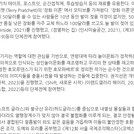
카치 테이프, 포스트잇, 순간접착제, 투습방습지 등의 재료를 유용한다. 이번 
 (Terry Pratchett)의 ‘장화 이론’ 에서 모티브를 가져왔다. ‘장화 이론
 50달러를 쓸 수 있는 사람들은 10년 동안 발이 젖을 걱정이 없지만, 5
안 품질 낮은 장화를 자주 교체 하느라 100달러를 쓰고도 늘 발이 젖어 
erside, 2021)를 진행했고, 《점멸하는 집》 (인사미술공간, 2021), 《제
19)등의 단체전에 참여했다.
가지는 역할에 대한 관심을 기반으로, 연령대에 따라 놀이문화가 정착하는
주의적으로 인식되는 성인놀이문화를 재조명하고 우리의 현 상태를 재고하
진정한 호모루덴스가 되기 위한 호모파베르’로 정의한 작가는 순수한 것으로
이의 이미지들을 충돌시켰을 때 발생하는 것들에 집중한다. 권지선은 개인전
럭, 2023)을 진행했고, 《Shift, 새로운 시작》 (이랜드갤러리 헤이리, 202
조합, 2022)등의 단체전에 참여했다.
소프트 글라스)와 붕규산 유리(하드글라스)를 중심으로 내열성 물질들과 
하더라도 열팽창계수가 맞지 않아 결국 불협화를 이루게 되는, 결코 안정될
 속에서 결합된다 절름발이 와도 같은 걸음을 거듭하며 이들의 불안정한 호환
 조각, 도예와 유리를 공부했고 <제12회 서울 국제조각페스타>(코엑스, 2