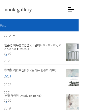
nook gallery
Past
2015
Past
김수영 채우승 2인전 <바깥에서 × × × × × ×, ×
× × × × × 바깥으로>
2026
2015
2025
2024
신자경 이강욱 2인전 <보이는 것들의 이면>
2015
2023
2022
2021
샌정 개인전 <study painting>
2020
2015
2019