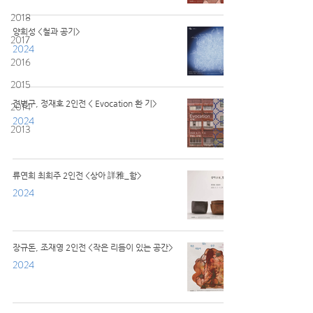
2018
양희성 <철과 공기>
2017
2024
2016
2015
전병구, 정재호 2인전 < Evocation 환 기>
2014
2024
2013
류연희 최희주 2인전 <상아 詳雅_함>
2024
장규돈, 조재영 2인전 <작은 리듬이 있는 공간>
2024