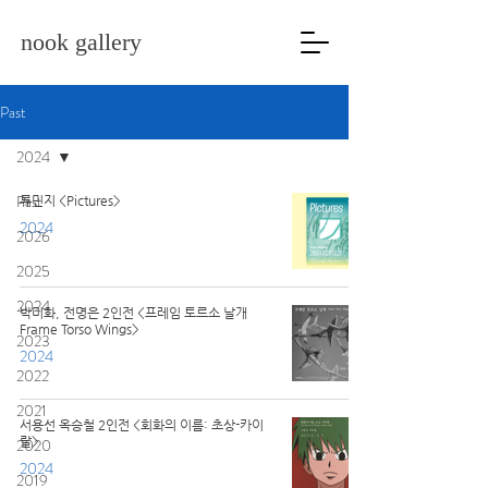
nook gallery
Past
2024
Past
류민지 <Pictures>
2024
2026
2025
2024
박미화, 전명은 2인전 <프레임 토르소 날개
Frame Torso Wings>
2023
2024
2022
2021
서용선 옥승철 2인전 <회화의 이름: 초상-카이
랄>
2020
2024
2019