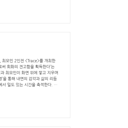
전시 제목: 無名 - 향(向) 전시 기
시 장소: 누크갤러리, 서울시 종로구 평
0-18:00 *일, 월 휴관 전
 최모민 2인전 <Trace>를 개최한
으로써 회화의 견고함을 획득한다’는
인과 최모민이 화면 위에 쌓고 지우며
경’을 통해 내면의 감각과 삶의 리듬
에서 밀도 있는 시간을 축적한다. 이
상과 추상의 경계에 놓인 풍경의 층
우고, 다시 쌓아 올리는 수행적 과정
시를 통해 관람자는 단순한 시각적
일관된 태도를 경험하게 될 것이다.