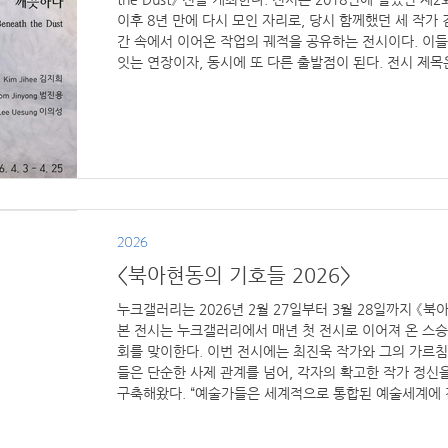
이후 8년 만에 다시 모인 자리로, 당시 함께했던 세 작가 
간 속에서 이어온 작업의 궤적을 공유하는 전시이다. 이들
잇는 연장이자, 동시에 또 다른 출발점이 된다. 전시 제목은 L
「Housekeeping Observation」에 등장하는 문장, “Under all t
very clean.”에서 가져왔다. 시간은 우리 곁을 지나며 
위에 쌓여가는 것들에 시선을 빼앗긴다. 그러나 그 아래에
다. 이번 전시는 시간의 층위처럼 겹겹이 쌓인 흔적
2026
<북아현동의 기호들 2026>
누크갤러리는 2026년 2월 27일부터 3월 28일까지 《북
본 전시는 누크갤러리에서 매년 첫 전시로 이어져 온 스승과
회를 맞이한다. 이번 전시에는 최진욱 작가와 그의 가르침
들은 단순한 사제 관계를 넘어, 각자의 확고한 작가 정신
구축해왔다. “예술가들은 세계적으로 통합된 예술세계에 
《북아현동의 기호들》은 작은 물결처럼 번져가며 동시대 
낼 것이다. ​ 전시 안내 전시 제목: 북아현동의 기호들 2026 