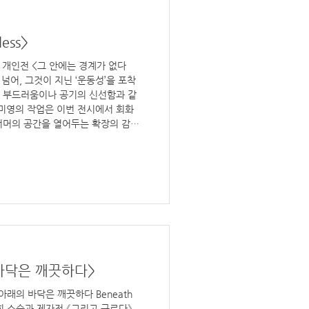
ess>
영 개인전 <그 안에는 경계가 없다
 넘어, 그것이 지닌 ‘운동성’을 포착
의 부드러움이나 공기의 신선함과 같
미영의 작업은 이번 전시에서 회화
너머의 공간을 열어두는 확장의 감각
계가 없다 Boundless 전시 기간:
장소: 누크갤러리, 서울시 종로구 평창
일: 13:00-18:00 *일, 월 휴관 전시
 바닥은 깨끗하다>
아래의 바닥은 깨끗하다 Beneath
제2회 스승과 제자전 《그리고 구르다》