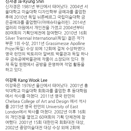
신자경 Ja-Kyung Shin
신자경은 1981년 부산에서 태어났다. 2004년 서
울대학교 미술대학 디자인학부 공예과를 졸업한 
후에 2010년 독일 뉘른베르그 국립미술대학 금
은공예과를 졸업했다(마에슈터슐러린). 2014년 
갤러리 아원에서 개인전을 가졌고 2004년부터 
80여회의 기획단체전에 참여했다. 2010년 16회 
Silver Triennial International(독일) 젊은 작가 
부문 1위 수상, 2011년 Grassimesse Apolline 
Prize(독일) 수상 외에 12회에 걸쳐 수상하였다. 
영국 런던의 빅토리아 알버트 박물관과 독일 하나
우 금속공예박물관에 작품이 소장되어 있다. 현
재 독일 뮌헨에서 공방을 운영하며 작업 활동을 
하고 있다.
이강욱 Kang Wook Lee
이강욱은 1976년 울산에서 태어났다. 2001년 홍
익대학교 미술대학 회화과를 졸업한 후 동대학원
에서 석사를 마쳤다. 2011년 영국 런던의 
Chelsea College of Art and Design 에서 석사
를 2015년 영국 런던의 University of East 
London에서 박사를 마쳤다. 2002년 이후 16회
의 개인전을 열었고 60여회의 기획 단체전에 참
여했다. 2001년 15회 대한민국 회화대전 대상, 
2002년 중앙미술대전 대상 수상 외에 2회에