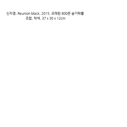
신자경, Reunion black, 2015, 오래된 800은 숟가락들 
조합, 착색, 37 x 30 x 12cm