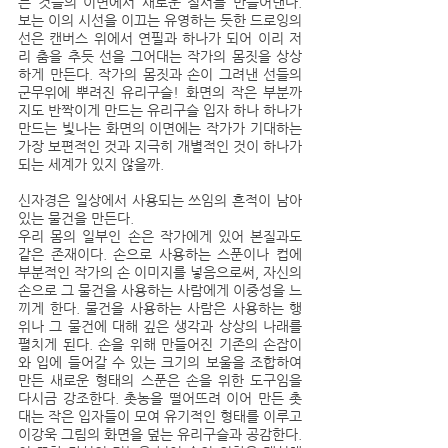
는 것들의 이면에서 새로운 질서를 만들어낸다. 
보는 이의 시선을 이끄는 유영하는 듯한 드로잉의 
선은 캔버스 위에서 연필과 하나가 되어 이리 저
리 춤을 추듯 선을 그어대는 작가의 몸짓을 상상
하게 만든다. 작가의 몸짓과 손이 그려낸 선들의 
군무위에 뿌려진 유리구슬! 화면의 작은 부분까
지도 반짝이게 만드는 유리구슬 입자 하나 하나가 
만드는 빛나는 화면의 이면에는 작가가 기대하는 
가장 보편적인 것과 지극히 개별적인 것이 하나가 
되는 세계가 있지 않을까.
신자경은 일상에서 사용되는 쓰임의 흔적이 남아
있는 물건을 만든다.
우리 몸의 일부인 손은 작가에게 있어 본질과도 
같은 존재이다. 손으로 사용하는 스푼이나 컵에 
부분적인 작가의 손 이미지를 넣음으로써, 자신의 
손으로 그 물건을 사용하는 사람에게 이중성을 느
끼게 한다. 물건을 사용하는 사람은 사용하는 행
위나 그 물건에 대해 깊은 생각과 상상의 나래를 
펼치게 된다. 손을 위해 만들어진 기존의 손잡이
와 입에 들어갈 수 있는 크기의 보울을 조합하여 
만든 새로운 형태의 스푼은 손을 위한 도구임을 
다시금 강조한다. 촛농을 떨어뜨려 이어 만든 촛
대는 작은 입자들이 모여 유기적인 형태를 이루고 
이강욱 그림의 화면을 덮는 유리구슬과 공감한다. 