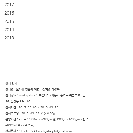
2017
2016
2015
2014
2013
전시 안내
전시명 : 보이는 것들의 이면 _ 신자경 이강욱
전시장소 : 
nook gallery 누크갤러리 (서울시 종로구 북촌로 5나길 
86, 삼청동 35- 192)
전시기간
 : 2015. 09. 03. – 2015. 09. 29.
전시오프닝
 : 2015. 09. 03. (목) 6:00p.m.
관람시간 : 
화~토
11:00am~6:00pm
일 1:00pm~6:00pm *월 휴
관(9월26일,27일 휴관)
전시문의 : 
02-732-7241 
nookgallery1@gmail.com