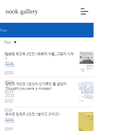
nook gallery
Past
Past
Past
김지원 최진욱 2인전 <회화의 이름_그림의 시작
>
2026
2023
2025
2024
김민조 개인전 <당신이 신기루인 줄 알았어
Thought you were a mirage>
2023
2023
2022
2021
유수연 임정주 2인전 <놓이고 쓰이고>
2020
2023
2019